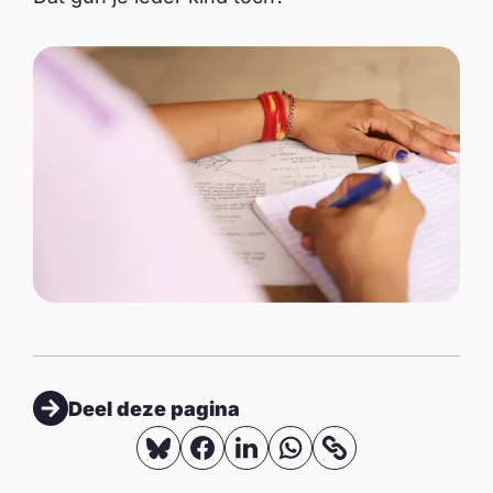
Deel deze pagina
D
D
D
D
K
o