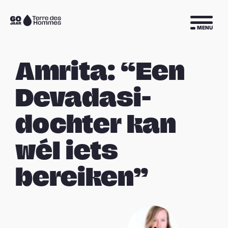
Sla navigatie over
Naar
MENU
de
homepage
Amrita: “Een
Devadasi-
dochter kan
wél iets
bereiken”