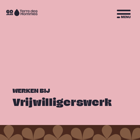
Sla navigatie over
Naar
MENU
de
homepage
WERKEN BIJ
Vrijwilligerswerk