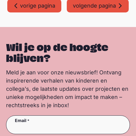
vorige pagina
volgende pagina
e
r
Wil je op de hoogte
blijven?
Meld je aan voor onze nieuwsbrief! Ontvang
inspirerende verhalen van kinderen en
collega's, de laatste updates over projecten en
unieke mogelijkheden om impact te maken –
rechtstreeks in je inbox!
Email