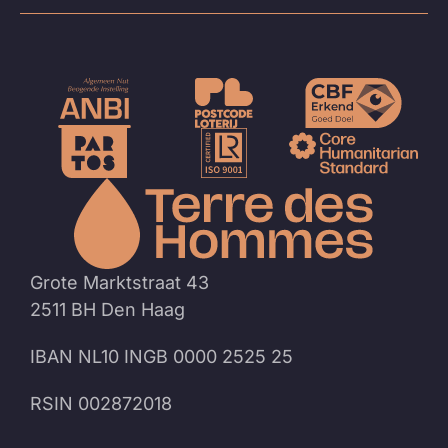
Naar
de
homep
Grote Marktstraat 43
2511 BH Den Haag
IBAN NL10 INGB 0000 2525 25
RSIN 002872018