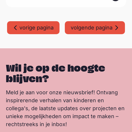
m
e
e
vorige pagina
volgende pagina
r
Wil je op de hoogte
blijven?
Meld je aan voor onze nieuwsbrief! Ontvang
inspirerende verhalen van kinderen en
collega's, de laatste updates over projecten en
unieke mogelijkheden om impact te maken –
rechtstreeks in je inbox!