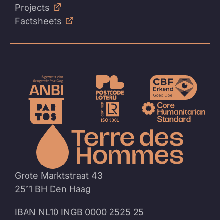
Projects
Factsheets
Naar
de
homep
Grote Marktstraat 43
2511 BH Den Haag
IBAN NL10 INGB 0000 2525 25