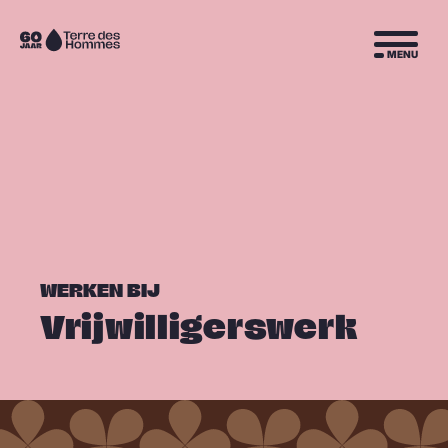
Sla navigatie over
Naar
MENU
de
homepage
WERKEN BIJ
Vrijwilligerswerk