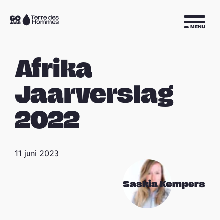
Sla navigatie over
Naar
MENU
de
homepage
Afrika
Jaarverslag
2022
11 juni 2023
Saskia Kempers