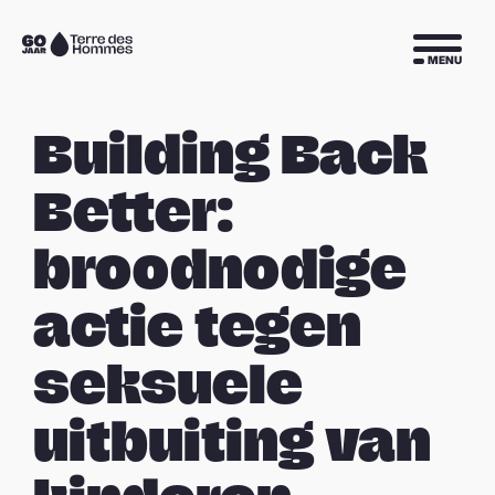
Sla navigatie over
Naar
MENU
de
homepage
Building Back
Better:
broodnodige
actie tegen
seksuele
uitbuiting van