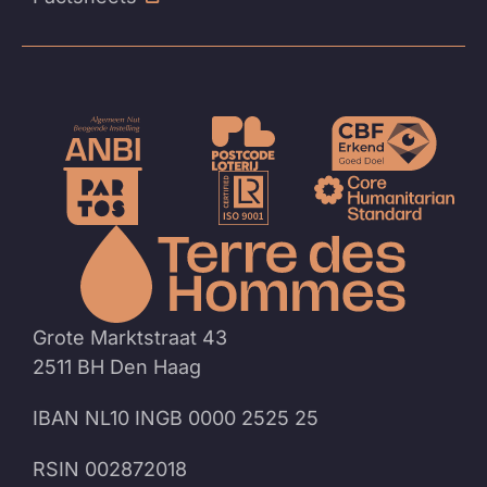
Naar
de
homep
Grote Marktstraat 43
2511 BH Den Haag
IBAN NL10 INGB 0000 2525 25
RSIN 002872018