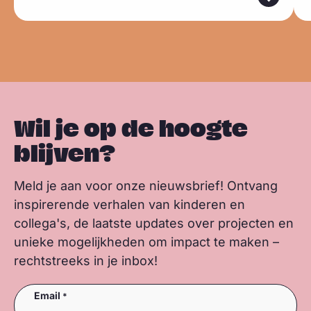
k
o
d
a
e
e
y
o
I
p
e
e
k
n
p
r
r
Wil je op de hoogte
blijven?
Meld je aan voor onze nieuwsbrief! Ontvang
inspirerende verhalen van kinderen en
collega's, de laatste updates over projecten en
unieke mogelijkheden om impact te maken –
rechtstreeks in je inbox!
Email