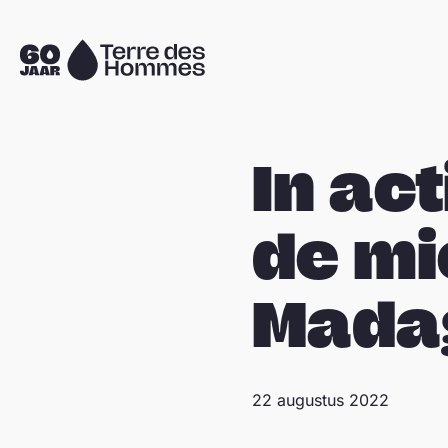
Sla navigatie over
Naar
de
homepage
In ac
de mi
Mada
22 augustus 2022