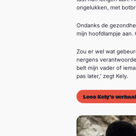
ongelukken, met botbr
Ondanks de gezondheids
mijn hoofdlampje aan. 
Zou er wel wat gebeur
nergens verantwoordeli
belt mijn vader of iem
pas later,’ zegt Kely.
Lees Kely’s verhaa