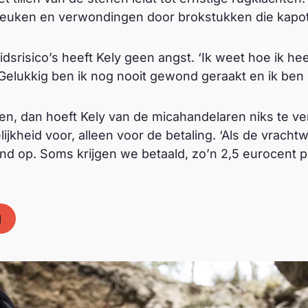
euken en verwondingen door brokstukken die kapot v
risico’s heeft Kely geen angst. ‘Ik weet hoe ik hee
Gelukkig ben ik nog nooit gewond geraakt en ik ben 
en, dan hoeft Kely van de micahandelaren niks te v
jkheid voor, alleen voor de betaling. ‘Als de vracht
and op. Soms krijgen we betaald, zo’n 2,5 eurocent p
l