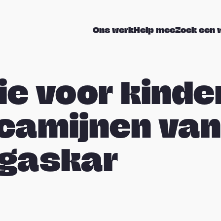
Ons werk
Help mee
Zoek een 
tie voor kinde
camijnen van
gaskar