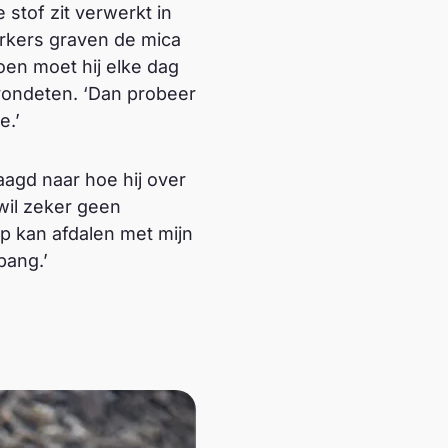
stof zit verwerkt in
erkers graven de mica
oen moet hij elke dag
avondeten. ‘Dan probeer
e.’
aagd naar hoe hij over
 wil zeker geen
ep kan afdalen met mijn
bang.’