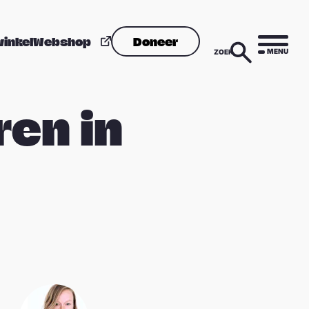
winkel
Webshop
Doneer
MENU
ZOEK
ren in