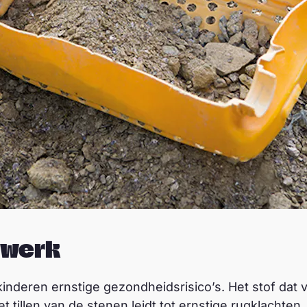
 werk
inderen ernstige gezondheidsrisico’s. Het stof dat vr
t tillen van de stenen leidt tot ernstige rugklachten