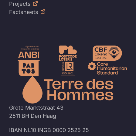
Projects
Factsheets
Naar
de
homep
Grote Marktstraat 43
2511 BH Den Haag
IBAN NL10 INGB 0000 2525 25