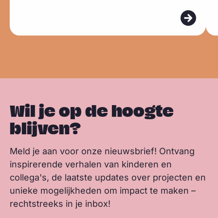
s
b
e
s
m
m
k
o
d
a
e
e
y
o
I
p
e
e
k
n
p
r
r
Wil je op de hoogte
blijven?
Meld je aan voor onze nieuwsbrief! Ontvang
inspirerende verhalen van kinderen en
collega's, de laatste updates over projecten en
unieke mogelijkheden om impact te maken –
rechtstreeks in je inbox!