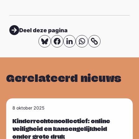
Deel deze pagina
D
D
D
D
K
o
e
e
e
e
p
e
e
e
e
i
l
l
l
l
Gerelateerd nieuws
e
o
o
o
o
e
p
p
p
p
r
B
F
L
W
L
l
8 oktober 2025
l
a
i
h
Sla carousel over
e
i
u
c
n
a
n
e
Kinderrechtencollectief: online
veiligheid en kansengelijkheid
e
e
k
t
k
s
onder grote druk
s
b
e
s