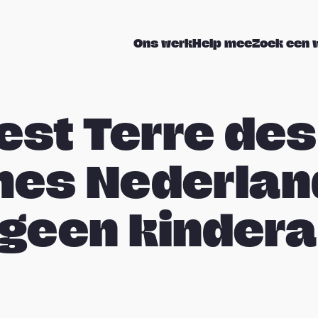
Ons werk
Help mee
Zoek een 
est Terre des
s Nederland
geen kindera