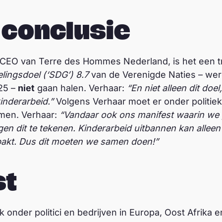
 conclusie
, CEO van Terre des Hommes Nederland, is het een tr
ingsdoel (‘SDG’) 8.7
van de Verenigde Naties – wer
025 –
niet
gaan halen. Verhaar:
“En niet alleen dit doel
inderarbeid.”
Volgens Verhaar moet er onder politiek
men. Verhaar:
“Vandaar ook ons manifest waarin we p
n dit te tekenen. Kinderarbeid uitbannen kan alleen a
pakt. Dus dit moeten we samen doen!”
st
ok onder politici en bedrijven in Europa, Oost Afrika 