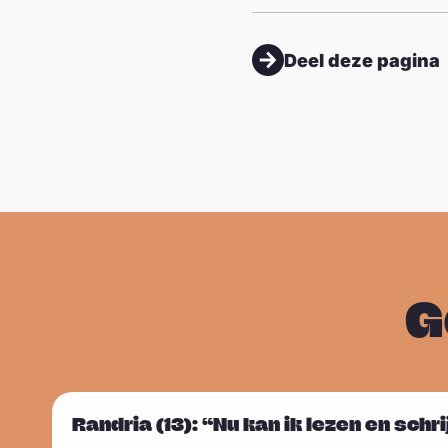
Deel deze pagina
G
L
Randria (13): “Nu kan ik lezen en schr
Sla carousel over
e