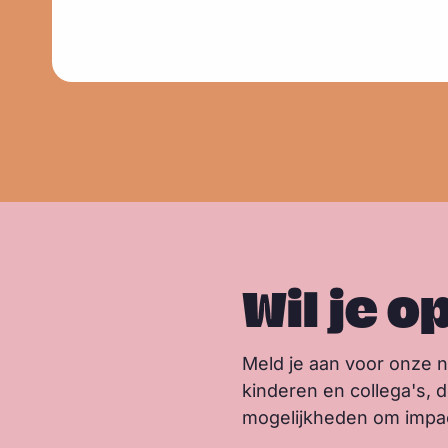
e
s
m
e
e
r
Wil je o
Meld je aan voor onze 
kinderen en collega's, 
mogelijkheden om impact