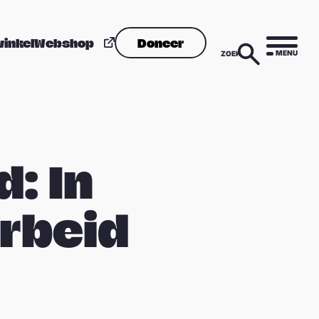
winkel
Webshop
Doneer
MENU
ZOEK
: In
rbeid