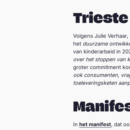
Trieste
Volgens Julie Verhaar
het
duurzame ontwikkel
van kinderarbeid in 2
over het stoppen van k
groter commitment ko
ook consumenten, vrage
toeleveringsketen aan
Manife
In
het manifest
, dat o