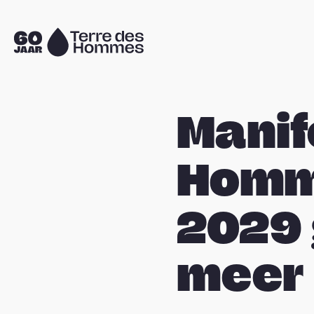
Sla navigatie over
Naar
de
homepage
Manif
Homme
2029 
meer