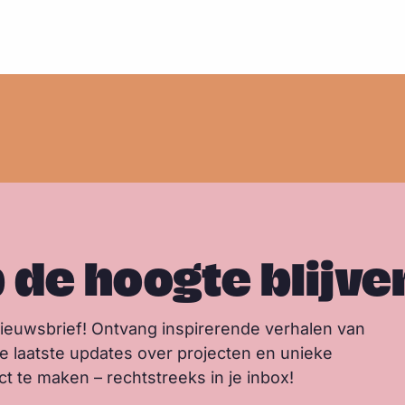
y
o
I
p
k
n
p
p de hoogte blijve
nieuwsbrief! Ontvang inspirerende verhalen van
de laatste updates over projecten en unieke
 te maken – rechtstreeks in je inbox!