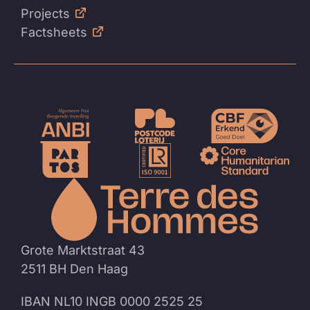
Projects
Factsheets
Naar
de
homep
Grote Marktstraat 43
2511 BH Den Haag
IBAN NL10 INGB 0000 2525 25