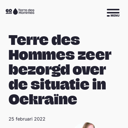
Sla navigatie over
Naar
MENU
de
homepage
Terre des
Hommes zeer
bezorgd over
de situatie in
Oekraïne
25 februari 2022