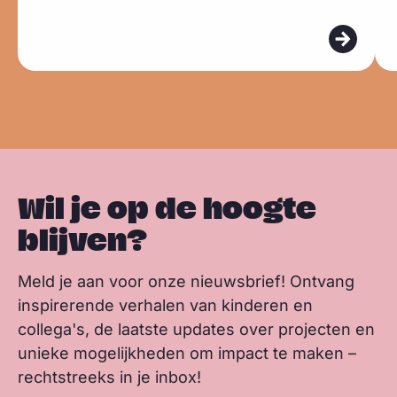
s
b
e
s
m
m
k
o
d
a
e
e
y
o
I
p
e
e
k
n
p
r
r
Wil je op de hoogte
blijven?
Meld je aan voor onze nieuwsbrief! Ontvang
inspirerende verhalen van kinderen en
collega's, de laatste updates over projecten en
unieke mogelijkheden om impact te maken –
rechtstreeks in je inbox!