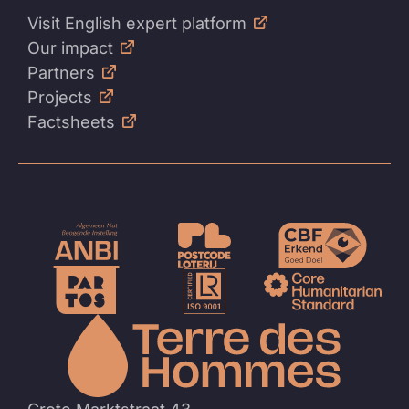
Visit English expert platform
Our impact
Partners
Projects
Factsheets
Naar
de
homep