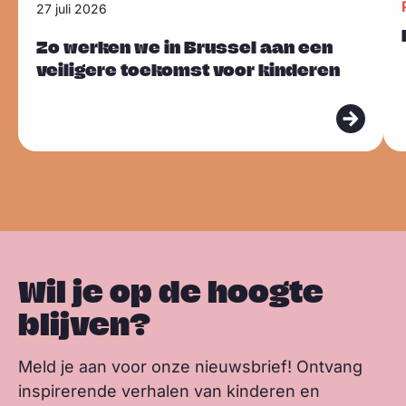
27 juli 2026
l
a
i
h
Sla carousel over
e
e
i
u
c
n
a
n
e
Zo werken we in Brussel aan een
e
veiligere toekomst voor kinderen
e
e
k
t
k
s
s
s
b
e
s
m
m
k
o
d
a
e
e
y
o
I
p
e
e
k
n
p
r
r
Wil je op de hoogte
blijven?
Meld je aan voor onze nieuwsbrief! Ontvang
inspirerende verhalen van kinderen en