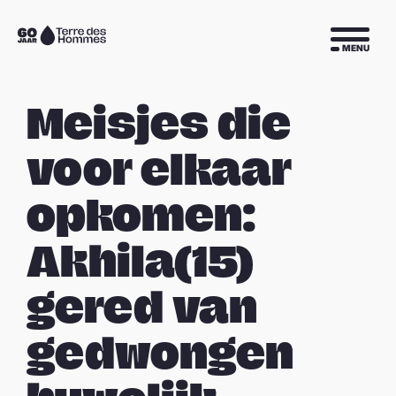
Sla navigatie over
Naar
MENU
de
homepage
Meisjes die
voor elkaar
opkomen:
Akhila(15)
gered van
gedwongen