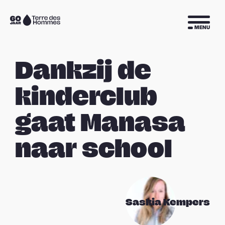
Sla navigatie over
Naar
MENU
de
homepage
Dankzij de
kinderclub
gaat Manasa
naar school
Saskia Kempers