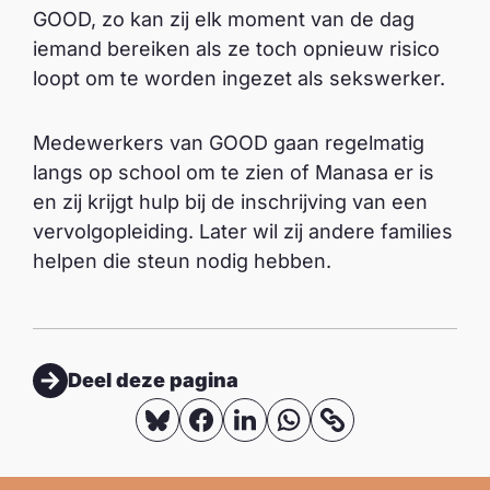
GOOD, zo kan zij elk moment van de dag
iemand bereiken als ze toch opnieuw risico
loopt om te worden ingezet als sekswerker.
Medewerkers van GOOD gaan regelmatig
langs op school om te zien of Manasa er is
en zij krijgt hulp bij de inschrijving van een
vervolgopleiding. Later wil zij andere families
helpen die steun nodig hebben.
Deel deze pagina
D
D
D
D
K
o
e
e
e
e