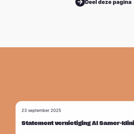
Deel deze pagina
L
23 september 2025
Sla carousel over
e
e
Statement vernietiging Al Samer-klin
s