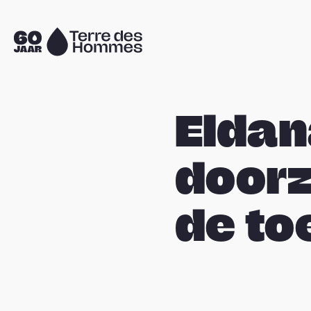
Sla navigatie over
Naar
de
homepage
Eldan
doorz
de t