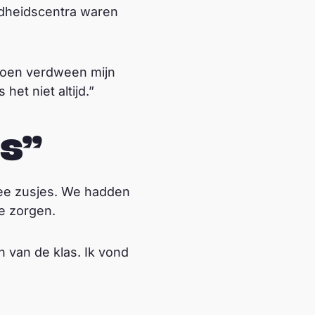
dheidscentra waren
 toen verdween mijn
t niet altijd.”
as”
wee zusjes. We hadden
e zorgen.
n van de klas. Ik vond