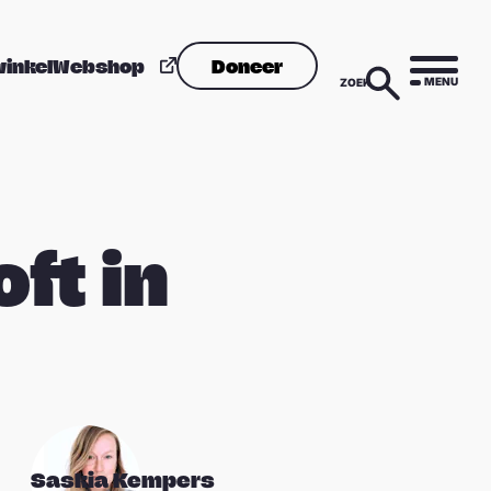
winkel
Webshop
Doneer
MENU
ZOEK
ft in
Saskia Kempers