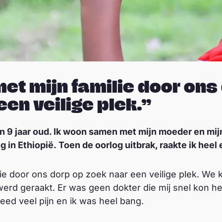
met mijn
f
amilie door ons
een veilige plek.”
en 9 jaar oud. Ik woon samen met mijn moeder en mi
 in Ethiopië.
Toen de oorlog uitbrak, raakte ik heel
lie door ons dorp op zoek naar een veilige plek. We
werd geraakt. Er was geen dokter die mij snel kon h
deed veel pijn en ik was heel bang.