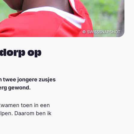
© SWISSSNAPSHOT
 dorp op
jn twee jongere zusjes
 erg gewond.
 kwamen toen in een
elpen. Daarom ben ik