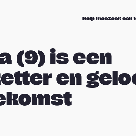
Help mee
Zoek een 
a (9) is een
etter en geloo
oekomst