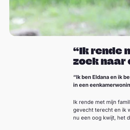
“Ik rende 
zoek naar 
“Ik ben Eldana en ik b
in een eenkamerwoning
Ik rende met mijn fami
gevecht terecht en ik 
nu een oog kwijt, het 