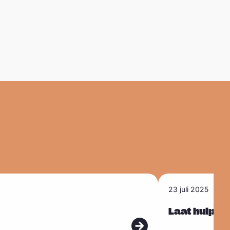
L
23 juli 2025
e
e
Laat hulp to
s