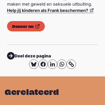
maken met geweld en seksuele uitbuiting.
Help jij kinderen als Frank beschermen?
Doneer nu
Deel deze pagina
D
D
D
D
K
o
e
e
e
e
p
e
e
e
e
i
l
l
l
l
Gerelateerd
e
o
o
o
o
e
p
p
p
p