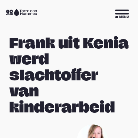
Sla navigatie over
Naar
MENU
de
homepage
Frank uit Kenia
werd
slachtoffer
van
kinderarbeid