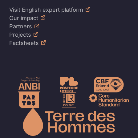
Visit English expert platform
Our impact
Partners
Projects
Factsheets
Naar
de
homep