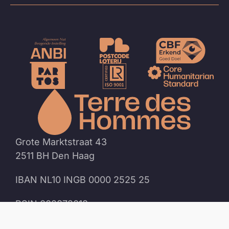
Naar
de
homep
Grote Marktstraat 43
2511 BH Den Haag
IBAN NL10 INGB 0000 2525 25
RSIN 002872018