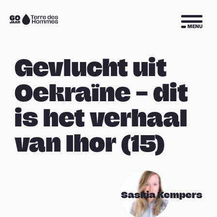
Sla navigatie over
Naar
MENU
de
homepage
Gevlucht uit
Oekraïne – dit
is het verhaal
van Ihor (15)
Saskia Kempers