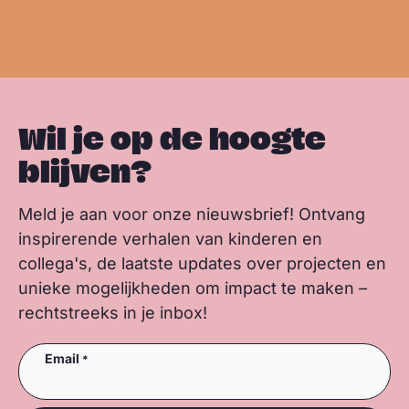
s
b
e
s
m
m
k
o
d
a
e
e
y
o
I
p
e
e
k
n
p
r
r
Wil je op de hoogte
blijven?
Meld je aan voor onze nieuwsbrief! Ontvang
inspirerende verhalen van kinderen en
collega's, de laatste updates over projecten en
unieke mogelijkheden om impact te maken –
rechtstreeks in je inbox!
Email