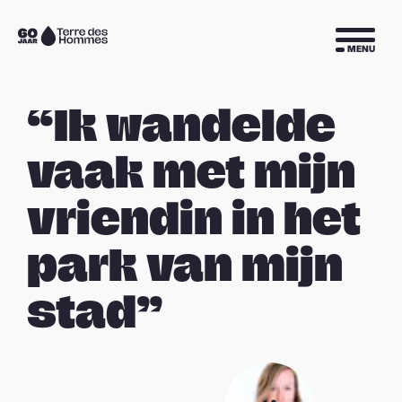
Sla navigatie over
Naar
MENU
de
homepage
“Ik wandelde
vaak met mijn
vriendin in het
park van mijn
stad”