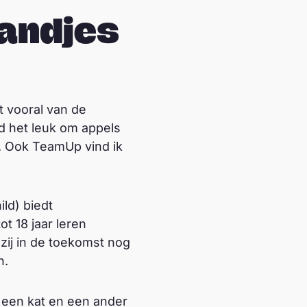
andjes
et vooral van de
d het leuk om appels
ag. Ook TeamUp vind ik
ld) biedt
t 18 jaar leren
zij in de toekomst nog
n.
nd een kat en een ander