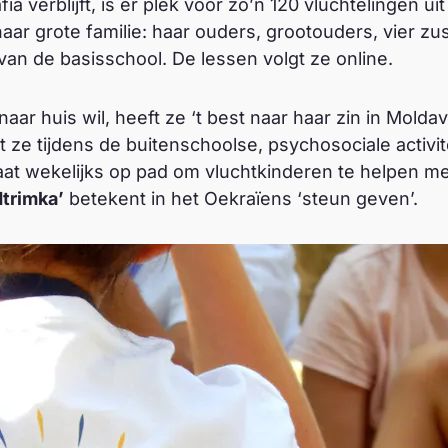
a verblijft, is er plek voor zo’n 120 vluchtelingen ui
haar grote familie: haar ouders, grootouders, vier zu
 van de basisschool. De lessen volgt ze online.
aar huis wil, heeft ze ‘t best naar haar zin in Molda
t ze tijdens de buitenschoolse, psychosociale activi
aat wekelijks op pad om vluchtkinderen te helpen me
dtrimka’
betekent in het Oekraïens ‘steun geven’.