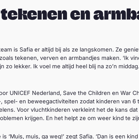
 tekenen en armb
eam is Safia er altijd bij als ze langskomen. Ze geni
 zoals tekenen, verven en armbandjes maken. ‘Ik vin
jn zo lekker. Ik voel me altijd heel blij na zo’n midd
oor UNICEF Nederland, Save the Children en War Chi
, spel- en beweegactiviteiten zodat kinderen van 6 to
ns. Voor vluchtkinderen verkleint het de kans dat 
blemen krijgen. En het helpt ze om weer kind te zij
je is ‘Muis, muis, ga weg!’ zegt Safia. ‘Dan is een ki