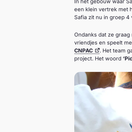
In het gebouw waar Safi
een klein vertrek met 
Safia zit nu in groep 4
Ondanks dat ze graag n
vriendjes en speelt me
CNPAC
. Het team g
project. Het woord
‘Pi