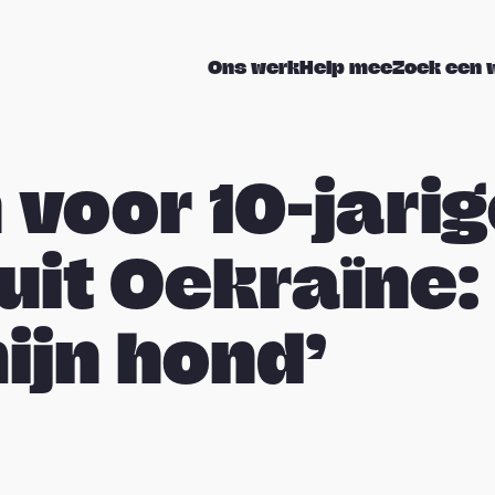
Ons werk
Help mee
Zoek een 
 voor 10-jari
uit Oekraïne: 
ijn hond’