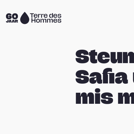
Sla navigatie over
Naar
de
homepage
Steun
Safia 
mis m