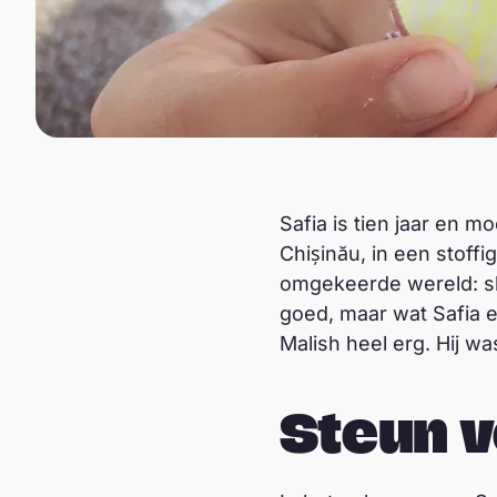
Safia is tien jaar en m
Chișinău, in een stoff
omgekeerde wereld: sla
goed, maar wat Safia er
Malish heel erg. Hij wa
Steun v