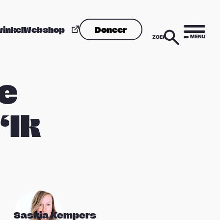
winkel
Webshop
Doneer
MENU
ZOEK
ge
‘Ik
Saskia Kempers