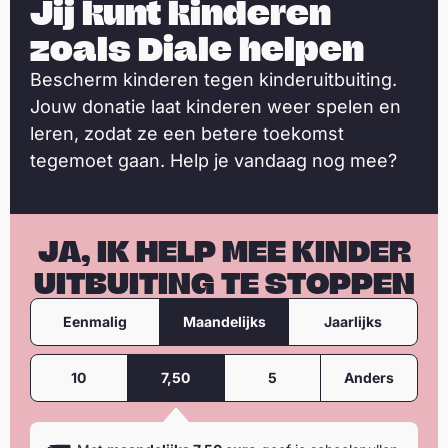
Jij kunt kinderen
zoals Diale helpen
Bescherm kinderen tegen kinderuitbuiting.
Jouw donatie laat kinderen weer spelen en
leren, zodat ze een betere toekomst
tegemoet gaan. Help je vandaag nog mee?
JA, IK HELP MEE KINDER
UITBUITING TE STOPPEN
F
D
r
Eenmalig
Maandelijks
Jaarlijks
o
e
q
n
B
u
e
10
7,50
5
Anders
a
e
d
n
t
r
t
a
i
i
g