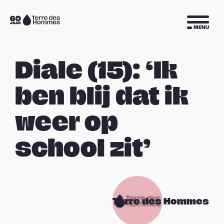
Sla navigatie over
Naar
MENU
de
homepage
Diale (15): ‘Ik
ben blij dat ik
weer op
school zit’
Terre des Hommes