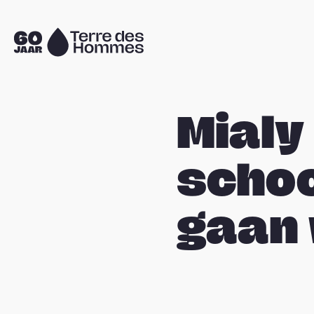
Sla navigatie over
Naar
de
homepage
Mialy 
schoo
gaan 