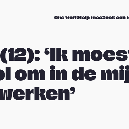
Ons werk
Help mee
Zoek een 
(12): ‘Ik moe
l om in de mij
werken’