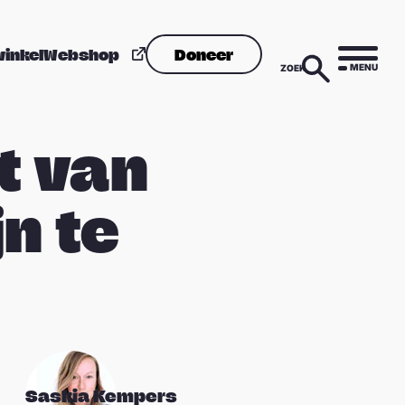
winkel
Webshop
Doneer
MENU
ZOEK
st van
n te
Saskia Kempers