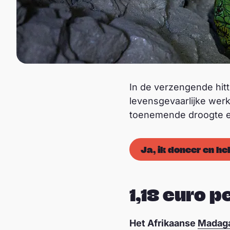
In de verzengende hitt
levensgevaarlijke werk
toenemende droogte en
Ja, ik doneer en he
1,18 euro p
Het Afrikaanse
Madag