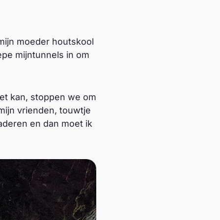
at mijn moeder houtskool
epe mijntunnels in om
het kan, stoppen we om
ijn vrienden, touwtje
laderen en dan moet ik