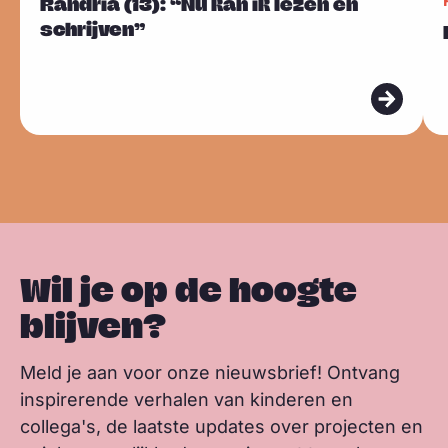
Randria (13): “Nu kan ik lezen en
l
a
i
h
Sla carousel over
e
e
i
schrijven”
u
c
n
a
n
e
e
e
e
k
t
k
s
s
s
b
e
s
m
m
k
o
d
a
e
e
y
o
I
p
e
e
k
n
p
r
r
Wil je op de hoogte
blijven?
Meld je aan voor onze nieuwsbrief! Ontvang
inspirerende verhalen van kinderen en
collega's, de laatste updates over projecten en