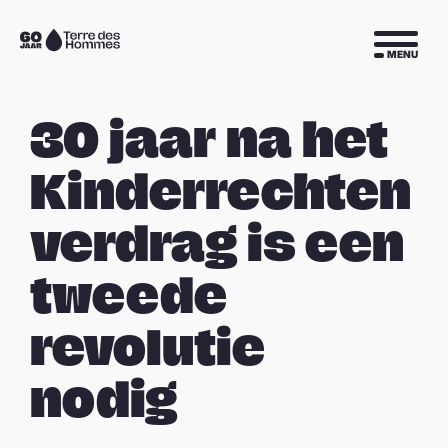
Sla navigatie over
Naar
MENU
de
homepage
30 jaar na het
Kinderrechten
verdrag is een
tweede
revolutie
nodig