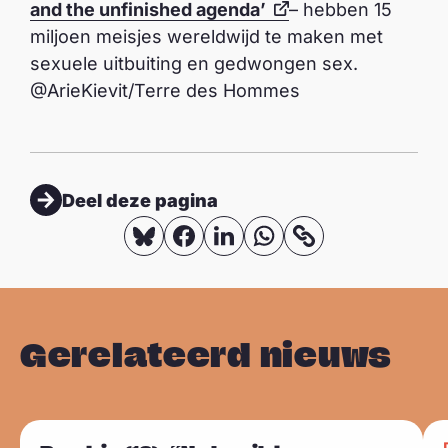
and the unfinished agenda’
– hebben 15
miljoen meisjes wereldwijd te maken met
sexuele uitbuiting en gedwongen sex.
@ArieKievit/Terre des Hommes
Deel deze pagina
D
D
D
D
K
o
e
e
e
e
p
e
e
e
e
i
l
l
l
l
Gerelateerd nieuws
e
o
o
o
o
e
p
p
p
p
r
B
F
L
W
L
L
l