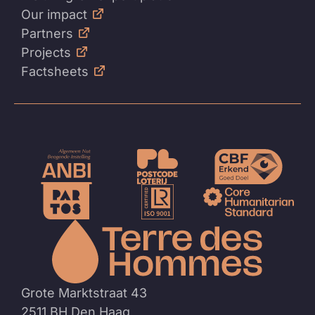
Our impact
Partners
Projects
Factsheets
Naar
de
homep
Grote Marktstraat 43
2511 BH Den Haag